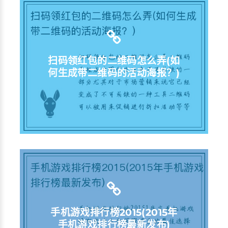
扫码领红包的二维码怎么弄(如
何生成带二维码的活动海报？)
手机游戏排行榜2015(2015年
手机游戏排行榜最新发布)