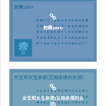
射雕zero
女生和女生亲密(互相依偎的女
孩)